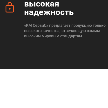
высокая
надежность
«КМ СервиС» предлагает продукцию только
высокого качества, отвечающую самым
высоким мировым стандартам