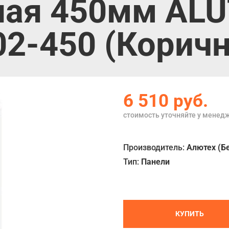
ная 450мм AL
02-450 (Корич
6 510
руб.
стоимость уточняйте у менед
Производитель:
Алютех (Б
Тип:
Панели
КУПИТЬ