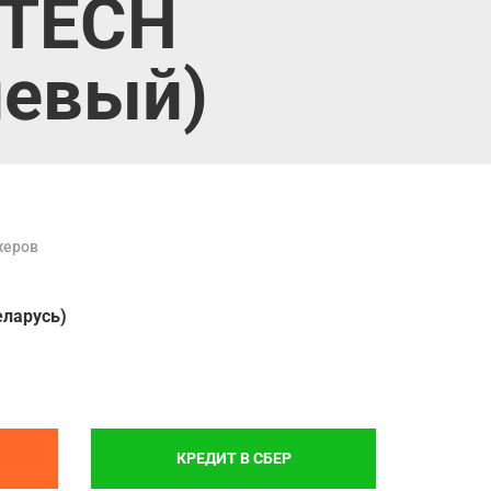
UTECH
невый)
жеров
еларусь)
КРЕДИТ В СБЕР