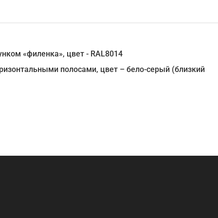
унком «филенка», цвет - RAL8014
оризонтальными полосами, цвет – бело-серый (близкий