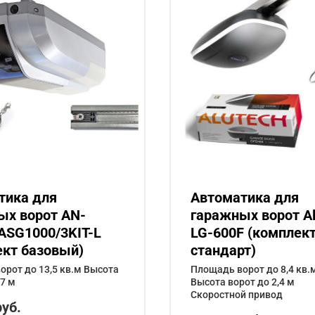
тика для
Автоматика для
ых ворот AN-
гаражных ворот Al
ASG1000/3KIT-L
LG-600F (комплек
ект базовый)
стандарт)
рот до 13,5 кв.м Высота
Площадь ворот до 8,4 кв.
,7 м
Высота ворот до 2,4 м
Скоростной привод
руб.