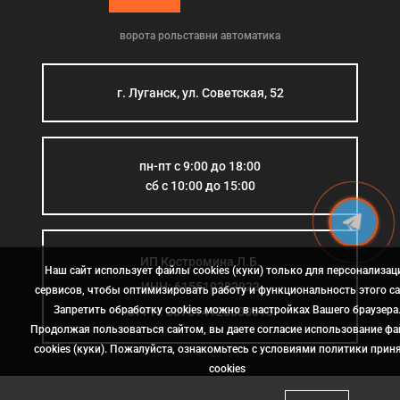
ворота рольставни автоматика
г. Луганск, ул. Советская, 52
пн-пт с 9:00 до 18:00
сб с 10:00 до 15:00
ИП Костромина Л.Б.
Наш сайт использует файлы cookies (куки) только для персонализац
ИНН: 615510383923
сервисов, чтобы оптимизировать работу и функциональность этого са
Запретить обработку cookies можно в настройках Вашего браузера
ОГРН: 307614126000015
Продолжая пользоваться сайтом, вы даете согласие использование ф
cookies (куки). Пожалуйста, ознакомьтесь с условиями политики прин
сookies