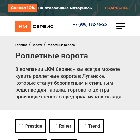
+7 (906) 182-46-25
КАТАЛОГ
Ворота
Роллеты
/
/
Главная
Ворота
Роллетные ворота
Автоматика
Роллетные ворота
Перегрузочное оборудование
Уличные калитки
Шлагбаумы
В компании «КМ Сервис» вы всегда можете
Противопожарные ворота
купить роллетные ворота в Луганске,
Противопожарные шторы
которые станут безопасным и стильным
Внешняя солнцезащита
решение для гаража, торгового центра,
Комплектующие
производственного предприятия или склада.
Маркизы
Окна, порталы, двери
МЕНЮ
Prestige
Rolter
Trend
Главная