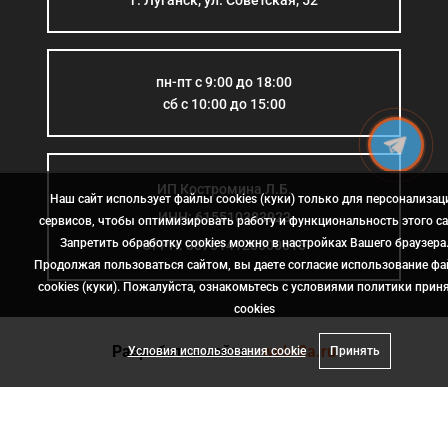
пн-пт с 9:00 до 18:00
сб с 10:00 до 15:00
ИП Костромина Л.Б.
Наш сайт использует файлы cookies (куки) только для персонализац
ИНН: 615510383923
сервисов, чтобы оптимизировать работу и функциональность этого са
Запретить обработку cookies можно в настройках Вашего браузера
ОГРН: 307614126000015
Продолжая пользоваться сайтом, вы даете согласие использование ф
cookies (куки). Пожалуйста, ознакомьтесь с условиями политики прин
сookies
Разработка сайта
- web-2a.ru
Условия использования cookie
Принять