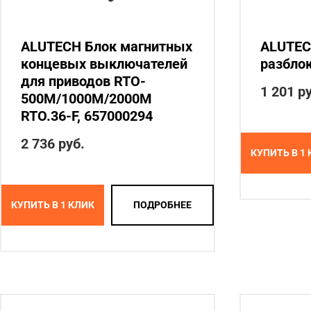
ALUTECH Блок магнитных
ALUTEC
концевых выключателей
разбло
для приводов RTO-
1 201
ру
500M/1000M/2000M
RTO.36-F, 657000294
2 736
руб.
КУПИТЬ В 1
КУПИТЬ В 1 КЛИК
ПОДРОБНЕЕ