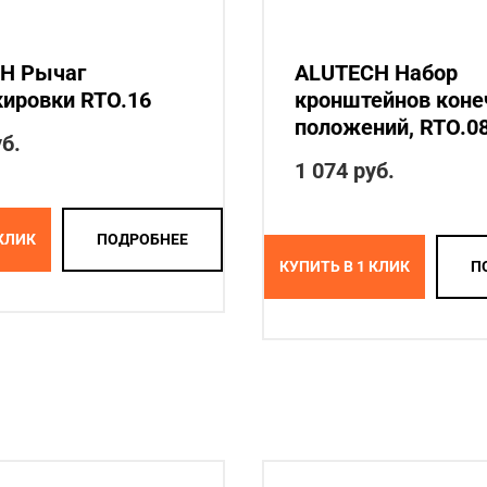
H Рычаг
ALUTECH Набор
кировки RTO.16
кронштейнов кон
положений, RTO.0
б.
1 074
руб.
 КЛИК
ПОДРОБНЕЕ
КУПИТЬ В 1 КЛИК
П