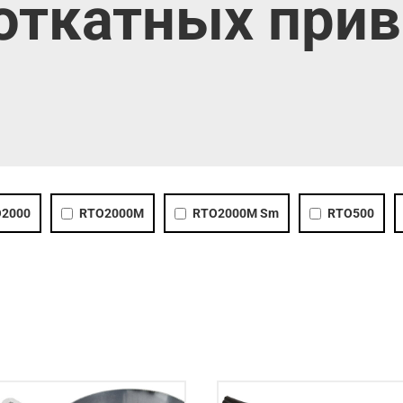
 откатных при
2000
RTO2000M
RTO2000M Sm
RTO500