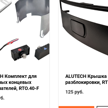
H Комплект для
ALUTECH Крышка
ных концевых
разблокировки, RT
ателей, RTO.40-F
125
руб.
б.