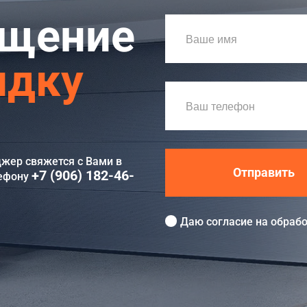
ащение
идку
джер свяжется с Вами в
Отправить
+7 (906) 182-46-
лефону
Даю согласие на
обрабо