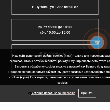
г. Луганск, ул. Советская, 52
пн-пт с 9:00 до 18:00
сб с 10:00 до 15:00
ИП Костромина Л.Б.
Наш сайт использует файлы cookies (куки) только для персонализац
ИНН: 615510383923
сервисов, чтобы оптимизировать работу и функциональность этого са
Запретить обработку cookies можно в настройках Вашего браузера
ОГРН: 307614126000015
Продолжая пользоваться сайтом, вы даете согласие использование ф
cookies (куки). Пожалуйста, ознакомьтесь с условиями политики прин
сookies
Разработка сайта
- web-2a.ru
Условия использования cookie
Принять