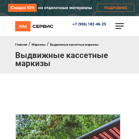
+7 (906) 182-46-25
КАТАЛОГ
Ворота
Роллеты
/
/
Главная
Маркизы
Выдвижные кассетные маркизы
Автоматика
Выдвижные кассетные
Перегрузочное оборудование
маркизы
Уличные калитки
Шлагбаумы
Противопожарные ворота
Противопожарные шторы
Внешняя солнцезащита
Комплектующие
Маркизы
Окна, порталы, двери
МЕНЮ
Главная