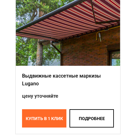
Акции
Примеры работ
Ремонт
Сервис
Кредит
О компании
Выдвижные кассетные маркизы
Lugano
Где купить
цену уточняйте
Отзывы
Контакты
КУПИТЬ В 1 КЛИК
ПОДРОБНЕЕ