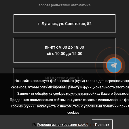
ворота рольставни автоматика
г. Луганск, ул. Советская, 52
пн-пт с 9:00 до 18:00
сб с 10:00 до 15:00
ИП Костромина Л.Б.
Наш сайт использует файлы cookies (куки) только для персонализац
ИНН: 615510383923
сервисов, чтобы оптимизировать работу и функциональность этого са
Запретить обработку cookies можно в настройках Вашего браузера
ОГРН: 307614126000015
Продолжая пользоваться сайтом, вы даете согласие использование ф
cookies (куки). Пожалуйста, ознакомьтесь с условиями политики прин
сookies
Разработка сайта
- web-2a.ru
Условия использования cookie
Принять