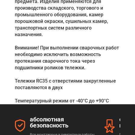
предмета. Изделия применяются для
производства складского, торгового и
промышленного оборудования, камер
порошковой окраски, сушильных камер,
транспортных систем различного
назначения.
Внимание! При выполнении сварочных работ
необходимо исключить возможность
протекания сварочного тока через
подшипники роликов тележки.
Тележки RC35 с отверстиями закругленные
поставляются в двух
Температурный режим от -40°С до +90°С
абсолютная
серт
безопасность
прод
Все монтажные и ремонтные работы
Мы реал