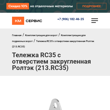
+7 (906) 182-46-25
КАТАЛОГ
Ворота
Роллеты
/
/
Главная
Комплектующие для ворот
Комплектующие для
Автоматика
/
подвесных ворот
Тележка RC35 с отверстием закругленная Ролтэк
Перегрузочное оборудование
(213.RC35)
Уличные калитки
Тележка RC35 с
Шлагбаумы
Противопожарные ворота
отверстием закругленная
Противопожарные шторы
Ролтэк (213.RC35)
Внешняя солнцезащита
Комплектующие
Маркизы
Окна, порталы, двери
МЕНЮ
Главная