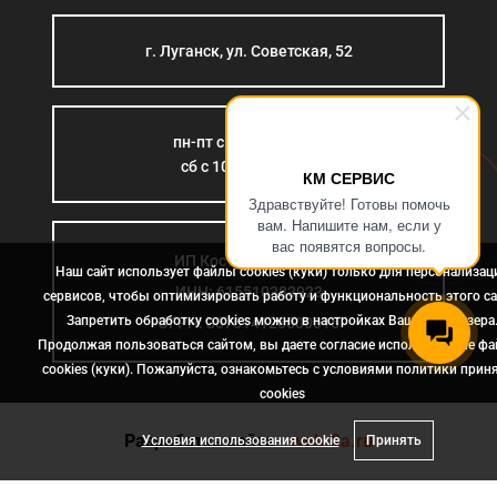
г. Луганск, ул. Советская, 52
пн-пт с 9:00 до 18:00
сб с 10:00 до 15:00
КМ СЕРВИС
Здравствуйте! Готовы помочь
вам. Напишите нам, если у
вас появятся вопросы.
ИП Костромина Л.Б.
Наш сайт использует файлы cookies (куки) только для персонализац
ИНН: 615510383923
сервисов, чтобы оптимизировать работу и функциональность этого са
Запретить обработку cookies можно в настройках Вашего браузера
ОГРН: 307614126000015
Продолжая пользоваться сайтом, вы даете согласие использование ф
cookies (куки). Пожалуйста, ознакомьтесь с условиями политики прин
сookies
Разработка сайта
- web-2a.ru
Условия использования cookie
Принять