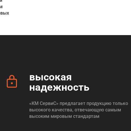
м
ым
овых
высокая
надежность
«КМ СервиС» предлагает продукцию только
высокого качества, отвечающую самым
высоким мировым стандартам