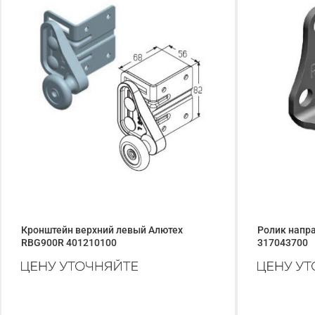
Кронштейн верхний левый Алютех
Ролик напр
RBG900R 401210100
317043700