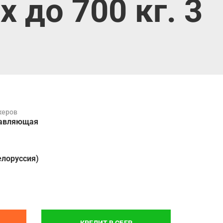
до 700 кг. 3
жеров
авляющая
елоруссия)