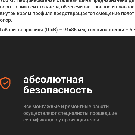
700 кг. Неоцинкованная стальная шина предназначена дл
ворот в нижней его части, обеспечивает ровное и плавн
внутрь краям профиля предотвращается смещение полотн
опор.
Габариты профиля (ШхВ) – 94х85 мм, толщина стенки – 5 
абсолютная
безопасность
Все монтажные и ремонтные работы
осуществляют специалисты прошедшие
сертификацию у производителей