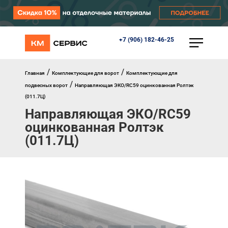
+7 (906) 182-46-25
КАТАЛОГ
Ворота
Роллеты
/
/
Главная
Комплектующие для ворот
Комплектующие для
Автоматика
/
подвесных ворот
Направляющая ЭКО/RC59 оцинкованная Ролтэк
Перегрузочное оборудование
(011.7Ц)
Уличные калитки
Направляющая ЭКО/RC59
Шлагбаумы
Противопожарные ворота
оцинкованная Ролтэк
Противопожарные шторы
(011.7Ц)
Внешняя солнцезащита
Комплектующие
Маркизы
Окна, порталы, двери
МЕНЮ
Главная