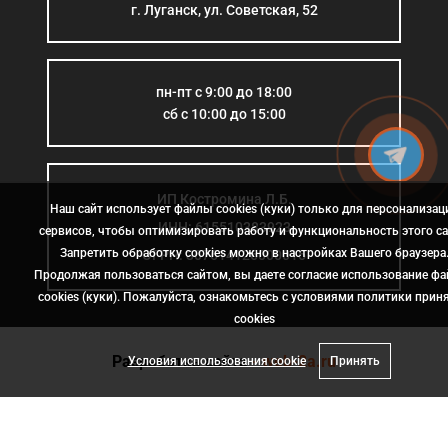
г. Луганск, ул. Советская, 52
пн-пт с 9:00 до 18:00
сб с 10:00 до 15:00
ИП Костромина Л.Б.
Наш сайт использует файлы cookies (куки) только для персонализац
ИНН: 615510383923
сервисов, чтобы оптимизировать работу и функциональность этого са
Запретить обработку cookies можно в настройках Вашего браузера
ОГРН: 307614126000015
Продолжая пользоваться сайтом, вы даете согласие использование ф
cookies (куки). Пожалуйста, ознакомьтесь с условиями политики прин
сookies
Разработка сайта
- web-2a.ru
Условия использования cookie
Принять