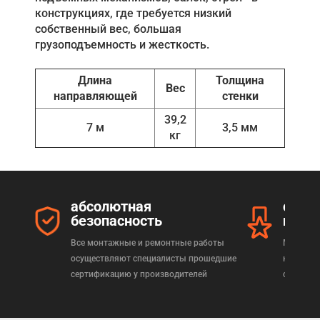
конструкциях, где требуется низкий
собственный вес, большая
грузоподъемность и жесткость.
Длина
Толщина
Вес
направляющей
стенки
39,2
7 м
3,5 мм
кг
абсолютная
серт
безопасность
прод
Все монтажные и ремонтные работы
Мы реал
осуществляют специалисты прошедшие
которая
сертификацию у производителей
сертифи