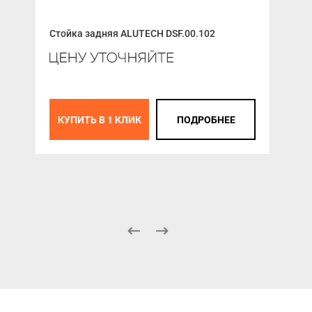
Стойка задняя ALUTECH DSF.00.102
Отб
- ш
(КС-
КУПИТЬ В 1 КЛИК
ПОДРОБНЕЕ
К