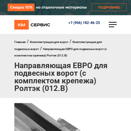
+7 (906) 182-46-25
КАТАЛОГ
Ворота
Роллеты
/
/
Главная
Комплектующие для ворот
Комплектующие для
Автоматика
/
подвесных ворот
Направляющая ЕВРО для подвесных ворот (с
Перегрузочное оборудование
комплектом крепежа) Ролтэк (012.В)
Уличные калитки
Направляющая ЕВРО для
Шлагбаумы
Противопожарные ворота
подвесных ворот (с
Противопожарные шторы
комплектом крепежа)
Внешняя солнцезащита
Ролтэк (012.В)
Комплектующие
Маркизы
Окна, порталы, двери
МЕНЮ
Главная