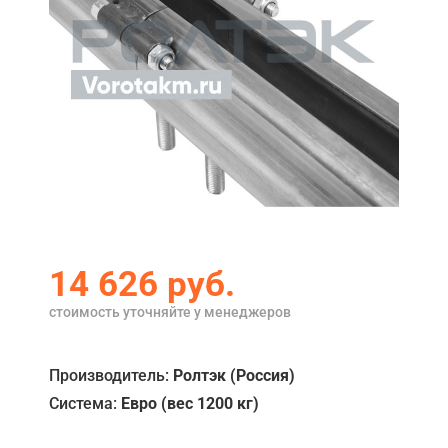
Акции
Примеры работ
Ремонт
Сервис
Кредит
О компании
14 626
руб.
Где купить
стоимость уточняйте у менеджеров
Отзывы
Контакты
Производитель:
Ролтэк (Россия)
Система:
Евро (вес 1200 кг)