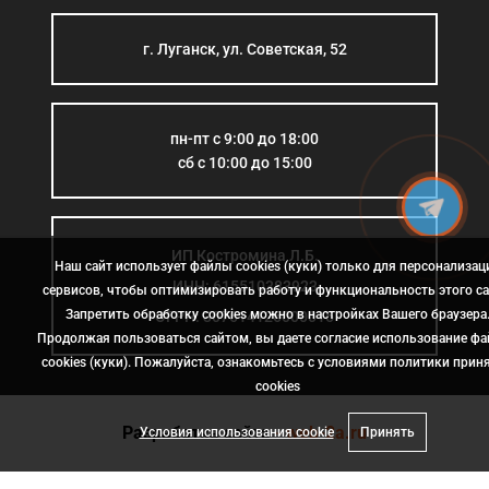
г. Луганск, ул. Советская, 52
пн-пт с 9:00 до 18:00
сб с 10:00 до 15:00
ИП Костромина Л.Б.
Наш сайт использует файлы cookies (куки) только для персонализац
ИНН: 615510383923
сервисов, чтобы оптимизировать работу и функциональность этого са
Запретить обработку cookies можно в настройках Вашего браузера
ОГРН: 307614126000015
Продолжая пользоваться сайтом, вы даете согласие использование ф
cookies (куки). Пожалуйста, ознакомьтесь с условиями политики прин
сookies
Разработка сайта
- web-2a.ru
Условия использования cookie
Принять