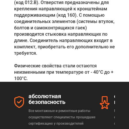
(код 012.В). Отверстия предназначены для
крепления направляющей к кронштейнам
поддерживающим (код 160). С помощью
соединительных элементов (системы втулок,
болтов и самоконтрящихся гаек)
производится стыковка направляющих по
длине. Соединитель направляющих входит в
комплект, приобретать его дополнительно не
требуется.
Физические свойства стали остаются
неизменными при температуре от - 40°C до +
100°C.
абсолютная
серт
безопасность
прод
Все монтажные и ремонтные работы
Мы реал
осуществляют специалисты прошедшие
которая
сертификацию у производителей
сертифи