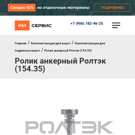
+7 (906) 182-46-25
КАТАЛОГ
Ворота
Роллеты
/
/
Главная
Комплектующие для ворот
Комплектующие для
Автоматика
/
подвесных ворот
Ролик анкерный Ролтэк (154.35)
Перегрузочное оборудование
Ролик анкерный Ролтэк
Уличные калитки
Шлагбаумы
(154.35)
Противопожарные ворота
Противопожарные шторы
Внешняя солнцезащита
Комплектующие
Маркизы
Окна, порталы, двери
МЕНЮ
Главная