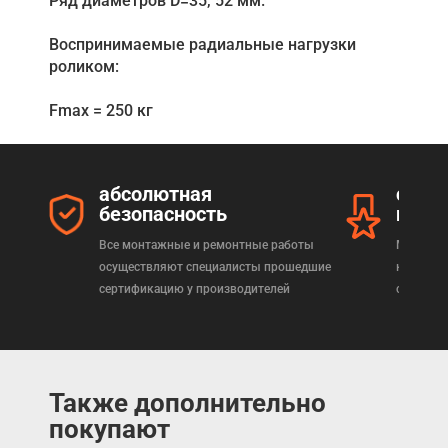
Ряд диаметров D=35, 52 мм.
Воспринимаемые радиальные нагрузки
роликом:
Fmax = 250 кг
абсолютная
серт
безопасность
прод
Все монтажные и ремонтные работы
Мы реал
осуществляют специалисты прошедшие
которая
сертификацию у производителей
сертифи
Также дополнительно
покупают