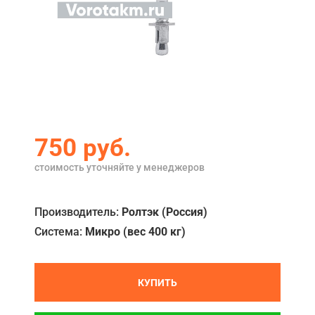
Акции
Примеры работ
Ремонт
Сервис
Кредит
750
руб.
О компании
стоимость уточняйте у менеджеров
Где купить
Производитель:
Ролтэк (Россия)
Отзывы
Система:
Микро (вес 400 кг)
Контакты
КУПИТЬ