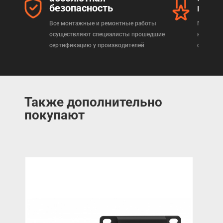
безопасность
прод
Все монтажные и ремонтные работы
Мы реал
осуществляют специалисты прошедшие
которая
сертификацию у производителей
сертифи
Также дополнительно
покупают