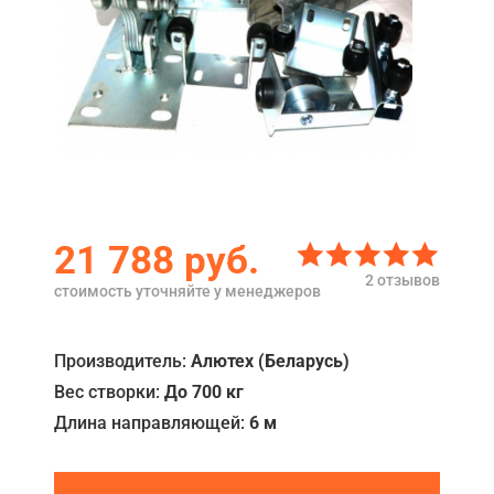
Акции
Примеры работ
Сервис
Ремонт
Кредит
21 788
руб.
О компании
2 отзывов
стоимость уточняйте у менеджеров
Где купить
Отзывы
Производитель:
Алютех (Беларусь)
Вес створки:
До 700 кг
Контакты
Длина направляющей:
6 м