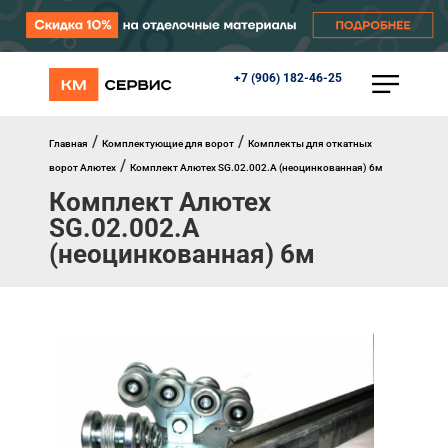
+7 (906) 182-46-25
КАТАЛОГ
Ворота
Роллеты
/
/
Главная
Комплектующие для ворот
Комплекты для откатных
Автоматика
/
ворот Алютех
Комплект Алютех SG.02.002.A (неоцинкованная) 6м
Перегрузочное оборудование
Комплект Алютех
Уличные калитки
Шлагбаумы
SG.02.002.A
Противопожарные ворота
(неоцинкованная) 6м
Противопожарные шторы
Внешняя солнцезащита
Комплектующие
Маркизы
Окна, порталы, двери
МЕНЮ
Главная