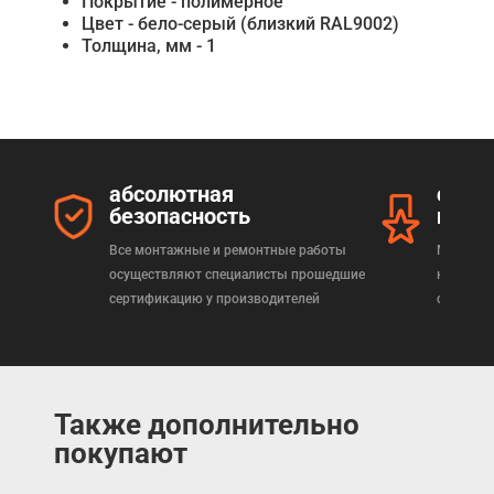
Покрытие - полимерное
Цвет - бело-серый (близкий RAL9002)
Толщина, мм - 1
абсолютная
серт
безопасность
прод
Все монтажные и ремонтные работы
Мы реал
осуществляют специалисты прошедшие
которая
сертификацию у производителей
сертифи
Также дополнительно
покупают