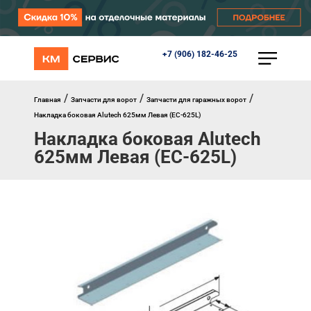
+7 (906) 182-46-25
КАТАЛОГ
Ворота
Роллеты
/
/
/
Главная
Запчасти для ворот
Запчасти для гаражных ворот
Автоматика
Накладка боковая Alutech 625мм Левая (EC-625L)
Перегрузочное оборудование
Накладка боковая Alutech
Уличные калитки
625мм Левая (EC-625L)
Шлагбаумы
Противопожарные ворота
Противопожарные шторы
Внешняя солнцезащита
Комплектующие
Маркизы
Окна, порталы, двери
МЕНЮ
Главная