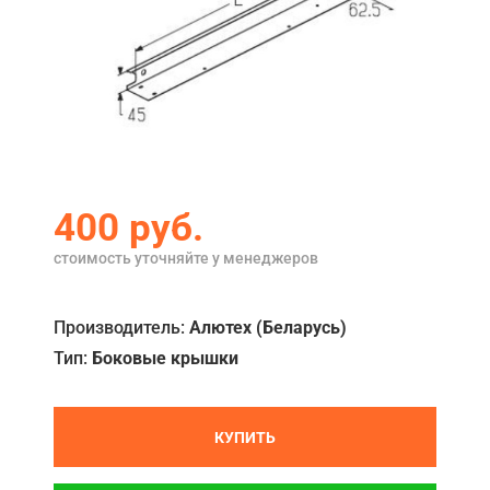
Акции
Примеры работ
Ремонт
Сервис
Кредит
400
руб.
О компании
стоимость уточняйте у менеджеров
Где купить
Производитель:
Алютех (Беларусь)
Отзывы
Тип:
Боковые крышки
Контакты
КУПИТЬ