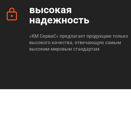
высокая
надежность
«КМ СервиС» предлагает продукцию только
высокого качества, отвечающую самым
высоким мировым стандартам