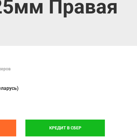
525мм Правая
жеров
еларусь)
КРЕДИТ В СБЕР