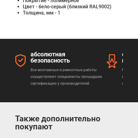
Покрытие - полимерное
Цвет - бело-серый (близкий RAL9002)
Толщина, мм - 1
абсолютная
серт
безопасность
прод
Все монтажные и ремонтные работы
Мы реал
осуществляют специалисты прошедшие
которая
сертификацию у производителей
сертифи
Также дополнительно
покупают