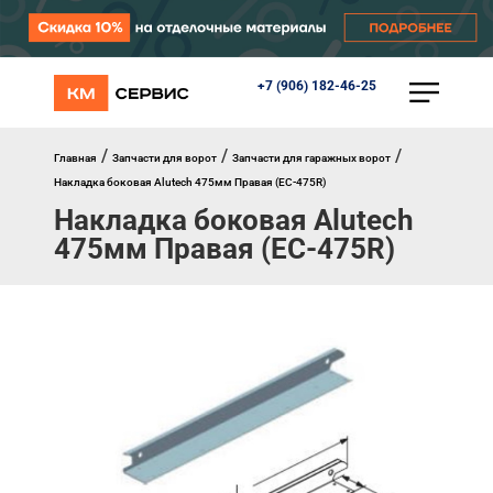
+7 (906) 182-46-25
КАТАЛОГ
Ворота
Роллеты
/
/
/
Главная
Запчасти для ворот
Запчасти для гаражных ворот
Автоматика
Накладка боковая Alutech 475мм Правая (EC-475R)
Перегрузочное оборудование
Накладка боковая Alutech
Уличные калитки
475мм Правая (EC-475R)
Шлагбаумы
Противопожарные ворота
Противопожарные шторы
Внешняя солнцезащита
Комплектующие
Маркизы
Окна, порталы, двери
МЕНЮ
Главная