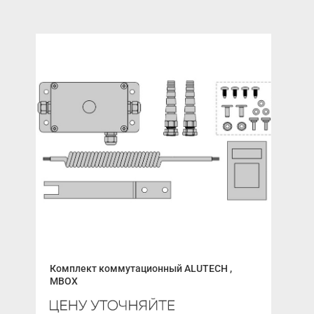
Комплект коммутационный ALUTECH ,
Ком
MBOX
RC5
ств