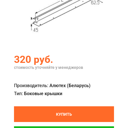
Акции
Примеры работ
Ремонт
Сервис
Кредит
320
руб.
О компании
стоимость уточняйте у менеджеров
Где купить
Производитель:
Алютех (Беларусь)
Отзывы
Тип:
Боковые крышки
Контакты
КУПИТЬ