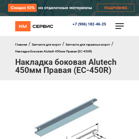
+7 (906) 182-46-25
КАТАЛОГ
Ворота
Роллеты
/
/
/
Главная
Запчасти для ворот
Запчасти для гаражных ворот
Автоматика
Накладка боковая Alutech 450мм Правая (EC-450R)
Перегрузочное оборудование
Накладка боковая Alutech
Уличные калитки
450мм Правая (EC-450R)
Шлагбаумы
Противопожарные ворота
Противопожарные шторы
Внешняя солнцезащита
Комплектующие
Маркизы
Окна, порталы, двери
МЕНЮ
Главная