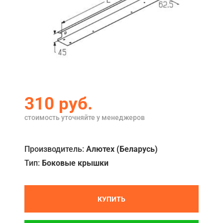
Акции
Примеры работ
Сервис
Ремонт
Кредит
310
руб.
О компании
стоимость уточняйте у менеджеров
Где купить
Производитель:
Алютех (Беларусь)
Отзывы
Тип:
Боковые крышки
Контакты
КУПИТЬ