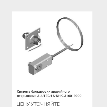
Раз
Система блокировки аварийного
открывания ALUTECH S-NHK, 316019000
Ура
200