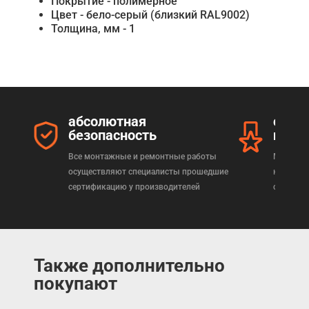
Покрытие - полимерное
Цвет - бело-серый (близкий RAL9002)
Толщина, мм - 1
абсолютная
серт
безопасность
прод
Все монтажные и ремонтные работы
Мы реал
осуществляют специалисты прошедшие
которая
сертификацию у производителей
сертифи
Также дополнительно
покупают