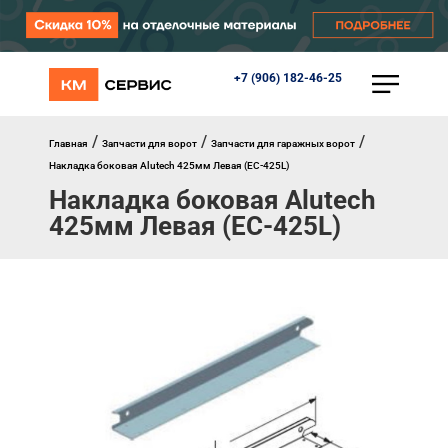
+7 (906) 182-46-25
КАТАЛОГ
Ворота
Роллеты
/
/
/
Главная
Запчасти для ворот
Запчасти для гаражных ворот
Автоматика
Накладка боковая Alutech 425мм Левая (EC-425L)
Перегрузочное оборудование
Накладка боковая Alutech
Уличные калитки
425мм Левая (EC-425L)
Шлагбаумы
Противопожарные ворота
Противопожарные шторы
Внешняя солнцезащита
Комплектующие
Маркизы
Окна, порталы, двери
МЕНЮ
Главная