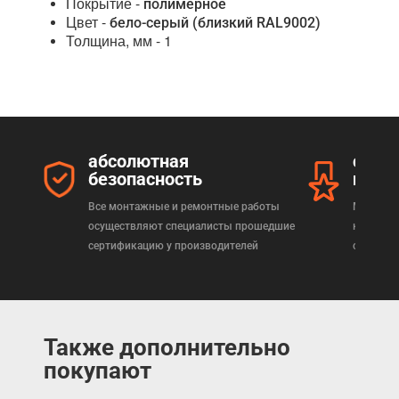
Покрытие -
полимерное
Цвет -
бело-серый (близкий RAL9002)
Толщина, мм - 1
абсолютная
серт
безопасность
прод
Все монтажные и ремонтные работы
Мы реал
осуществляют специалисты прошедшие
которая
сертификацию у производителей
сертифи
Также дополнительно
покупают