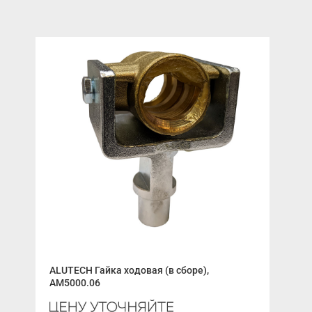
ALUTECH Гайка ходовая (в сборе),
Сое
AM5000.06
вор