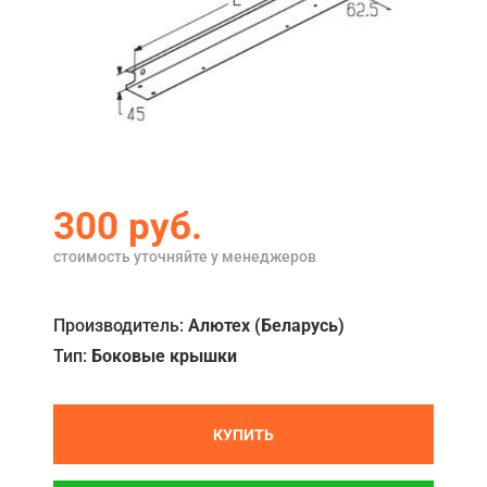
Акции
Примеры работ
Ремонт
Сервис
Кредит
300
руб.
О компании
стоимость уточняйте у менеджеров
Где купить
Производитель:
Алютех (Беларусь)
Отзывы
Тип:
Боковые крышки
Контакты
КУПИТЬ