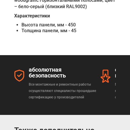
woodgrainс горизонтальными полосами, цвет
– бело-серый (близкий RAL9002)
Характеристики
Высота панели, мм - 450
Толщина панели, мм - 45
абсолютная
серт
безопасность
прод
Все монтажные и ремонтные работы
Мы реал
осуществляют специалисты прошедшие
которая
сертификацию у производителей
сертифи