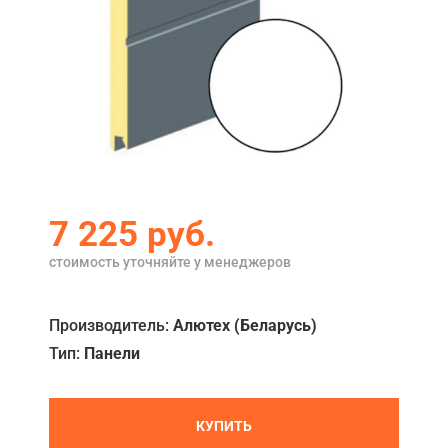
Акции
Примеры работ
Ремонт
Сервис
Кредит
7 225
руб.
О компании
стоимость уточняйте у менеджеров
Где купить
Отзывы
Производитель:
Алютех (Беларусь)
Тип:
Панели
Контакты
КУПИТЬ