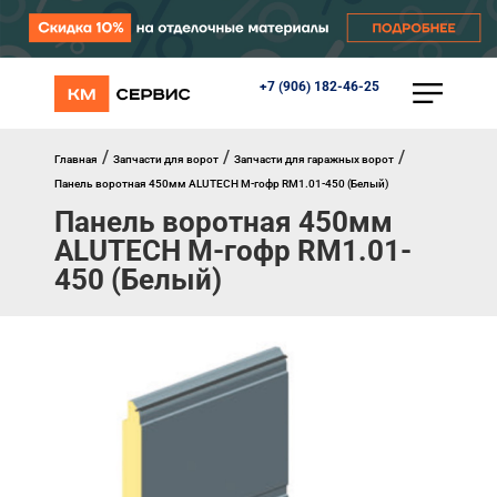
+7 (906) 182-46-25
КАТАЛОГ
Ворота
Роллеты
/
/
/
Главная
Запчасти для ворот
Запчасти для гаражных ворот
Автоматика
Панель воротная 450мм ALUTECH M-гофр RM1.01-450 (Белый)
Перегрузочное оборудование
Панель воротная 450мм
Уличные калитки
ALUTECH M-гофр RM1.01-
Шлагбаумы
Противопожарные ворота
450 (Белый)
Противопожарные шторы
Внешняя солнцезащита
Комплектующие
Маркизы
Окна, порталы, двери
МЕНЮ
Главная