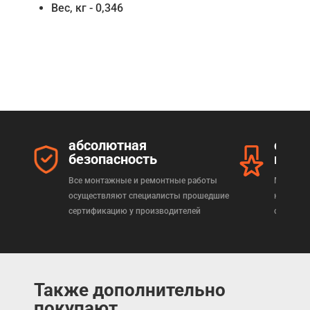
Вес, кг - 0,346
абсолютная
серт
безопасность
прод
Все монтажные и ремонтные работы
Мы реал
осуществляют специалисты прошедшие
которая
сертификацию у производителей
сертифи
Также дополнительно
покупают