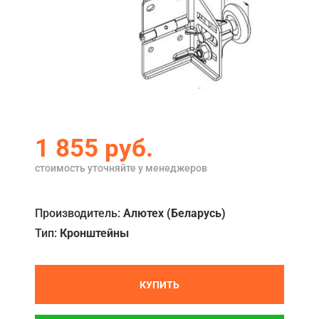
Акции
Примеры работ
Сервис
Ремонт
Кредит
1 855
руб.
О компании
стоимость уточняйте у менеджеров
Где купить
Производитель:
Алютех (Беларусь)
Отзывы
Тип:
Кронштейны
Контакты
КУПИТЬ