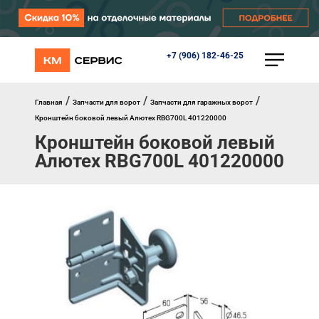
+7 (906) 182-46-25
КАТАЛОГ
Ворота
Роллеты
/
/
/
Главная
Запчасти для ворот
Запчасти для гаражных ворот
Автоматика
Кронштейн боковой левый Алютех RBG700L 401220000
Перегрузочное оборудование
Кронштейн боковой левый
Уличные калитки
Алютех RBG700L 401220000
Шлагбаумы
Противопожарные ворота
Противопожарные шторы
Внешняя солнцезащита
Комплектующие
Маркизы
Окна, порталы, двери
МЕНЮ
Главная