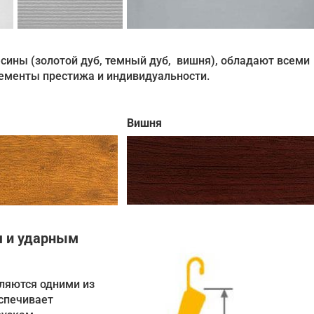
сины (золотой дуб, темный дуб, вишня), обладают всеми
ементы престижа и индивидуальности.
Вишня
м и ударным
вляются одними из
еспечивает