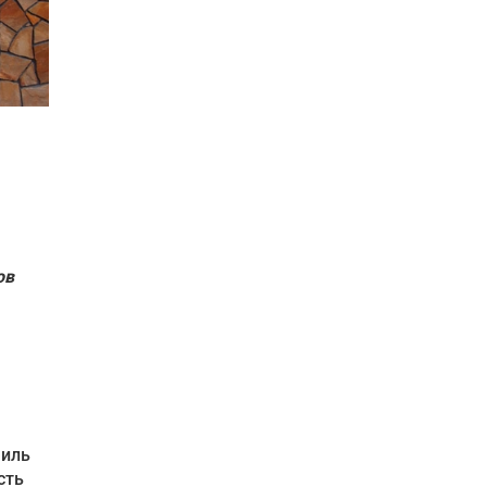
ов
филь
сть