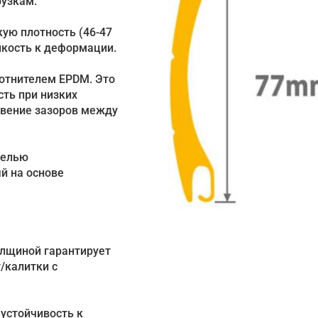
рузкам.
кую плотность (46-47
йкость к деформации.
отнителем EPDM. Это
ть при низких
овение зазоров между
нелью
й на основе
олщиной гарантирует
/калитки с
устойчивость к