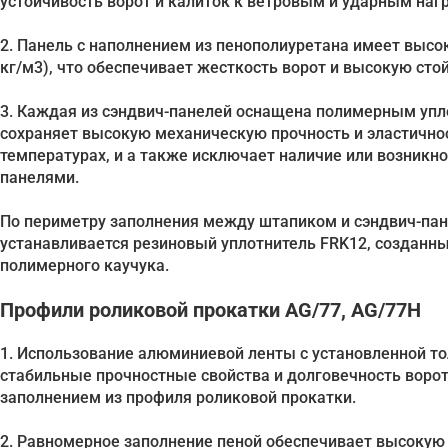
устойчивость ворот и калиток к ветровым и ударным наг
2. Панель с наполнением из пенополиуретана имеет высо
кг/м3), что обеспечивает жесткость ворот и высокую сто
3. Каждая из сэндвич-панелей оснащена полимерным упл
сохраняет высокую механическую прочность и эластичнос
температурах, и а также исключает наличие или возникн
панелями.
По периметру заполнения между штапиком и сэндвич-па
устанавливается резиновый уплотнитель FRK12, созданны
полимерного каучука.
Профили роликовой прокатки AG/77, AG/77H
1. Использование алюминиевой ленты с установленной т
стабильные прочностные свойства и долговечность ворот
заполнением из профиля роликовой прокатки.
2. Равномерное заполнение пеной обеспечивает высокую 