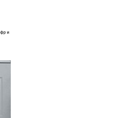
офр и