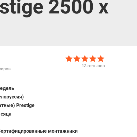
stige 2500 х
13 отзывов
жеров
недель
елоруссия)
тные) Prestige
есяца
Сертифицированные монтажники