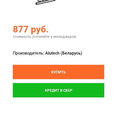
Акции
Примеры работ
877
руб.
Сервис
стоимость уточняйте у менеджеров
Ремонт
Кредит
Производитель:
Alutech (Беларусь)
О компании
КУПИТЬ
Где купить
Отзывы
КРЕДИТ В СБЕР
Контакты