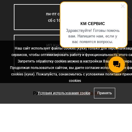
пн-пт с 9:00 до 18:00
сб с 10:00 до 15:00
КМ СЕРВИС
Здравствуйте! Готовы помочь
вам. Напишите нам, если у
вас появятся вопросы.
ИП Костромина Л.Б.
Наш сайт использует файлы cookies (куки) только для персонализац
ИНН: 615510383923
сервисов, чтобы оптимизировать работу и функциональность этого са
Запретить обработку cookies можно в настройках Вашего браузера
ОГРН: 307614126000015
Продолжая пользоваться сайтом, вы даете согласие использование ф
cookies (куки). Пожалуйста, ознакомьтесь с условиями политики прин
сookies
Разработка сайта
- web-2a.ru
Условия использования cookie
Принять