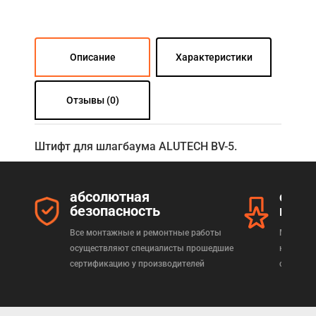
Описание
Характеристики
Отзывы (0)
Штифт для шлагбаума ALUTECH BV-5.
абсолютная
серт
безопасность
прод
Все монтажные и ремонтные работы
Мы реал
осуществляют специалисты прошедшие
которая
сертификацию у производителей
сертифи