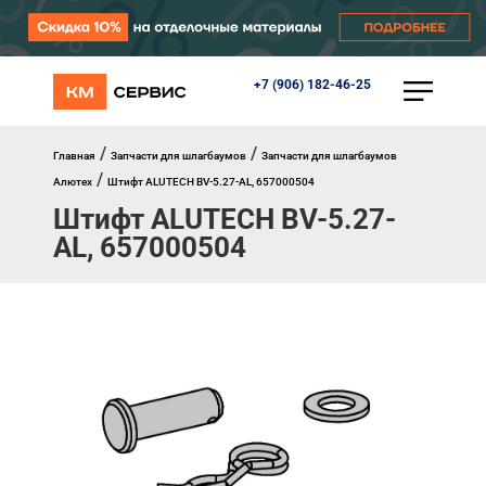
+7 (906) 182-46-25
КАТАЛОГ
Ворота
Роллеты
/
/
Главная
Запчасти для шлагбаумов
Запчасти для шлагбаумов
Автоматика
/
Алютех
Штифт ALUTECH BV-5.27-AL, 657000504
Перегрузочное оборудование
Штифт ALUTECH BV-5.27-
Уличные калитки
Шлагбаумы
AL, 657000504
Противопожарные ворота
Противопожарные шторы
Внешняя солнцезащита
Комплектующие
Маркизы
Окна, порталы, двери
МЕНЮ
Главная