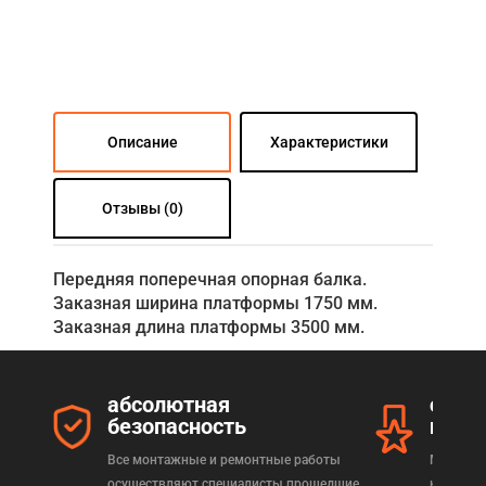
Описание
Характеристики
Отзывы (0)
Передняя поперечная опорная балка.
Заказная ширина платформы 1750 мм.
Заказная длина платформы 3500 мм.
абсолютная
серт
безопасность
прод
Все монтажные и ремонтные работы
Мы реал
осуществляют специалисты прошедшие
которая