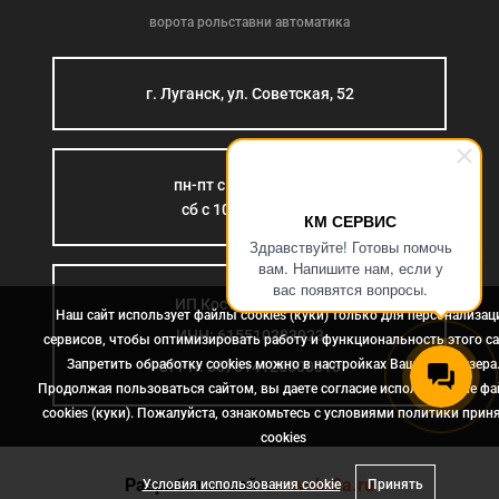
ворота рольставни автоматика
г. Луганск, ул. Советская, 52
пн-пт с 9:00 до 18:00
сб с 10:00 до 15:00
КМ СЕРВИС
Здравствуйте! Готовы помочь
вам. Напишите нам, если у
вас появятся вопросы.
ИП Костромина Л.Б.
Наш сайт использует файлы cookies (куки) только для персонализац
ИНН: 615510383923
сервисов, чтобы оптимизировать работу и функциональность этого са
Запретить обработку cookies можно в настройках Вашего браузера
ОГРН: 307614126000015
Продолжая пользоваться сайтом, вы даете согласие использование ф
cookies (куки). Пожалуйста, ознакомьтесь с условиями политики прин
сookies
Разработка сайта
- web-2a.ru
Условия использования cookie
Принять