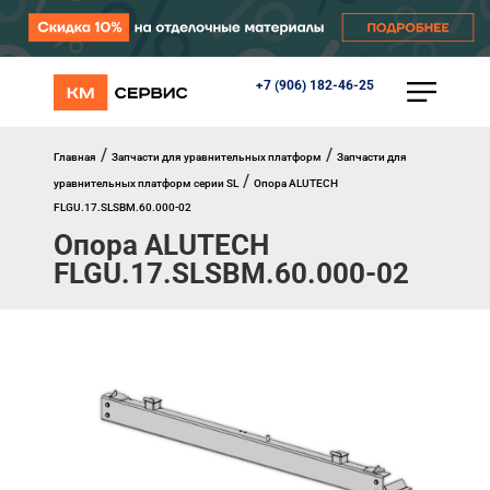
+7 (906) 182-46-25
КАТАЛОГ
Ворота
Роллеты
/
/
Главная
Запчасти для уравнительных платформ
Запчасти для
Автоматика
/
уравнительных платформ серии SL
Опора ALUTECH
Перегрузочное оборудование
FLGU.17.SLSBM.60.000-02
Уличные калитки
Опора ALUTECH
Шлагбаумы
Противопожарные ворота
FLGU.17.SLSBM.60.000-02
Противопожарные шторы
Внешняя солнцезащита
Комплектующие
Маркизы
Окна, порталы, двери
МЕНЮ
Главная