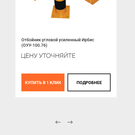
Отбойник угловой усиленный Ирбис
ALU
(ОУУ-100.76)
цеп
КУПИТЬ В 1 КЛИК
ПОДРОБНЕЕ
К