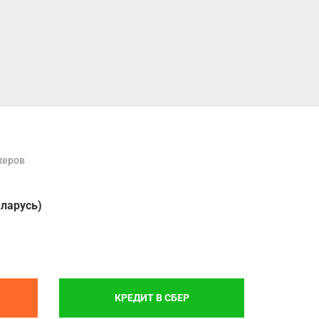
жеров
еларусь)
КРЕДИТ В СБЕР