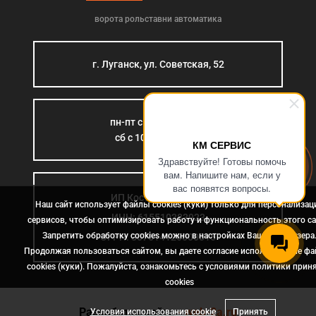
ворота рольставни автоматика
г. Луганск, ул. Советская, 52
пн-пт с 9:00 до 18:00
сб с 10:00 до 15:00
КМ СЕРВИС
Здравствуйте! Готовы помочь
вам. Напишите нам, если у
вас появятся вопросы.
ИП Костромина Л.Б.
Наш сайт использует файлы cookies (куки) только для персонализац
ИНН: 615510383923
сервисов, чтобы оптимизировать работу и функциональность этого са
Запретить обработку cookies можно в настройках Вашего браузера
ОГРН: 307614126000015
Продолжая пользоваться сайтом, вы даете согласие использование ф
cookies (куки). Пожалуйста, ознакомьтесь с условиями политики прин
сookies
Разработка сайта
- web-2a.ru
Условия использования cookie
Принять