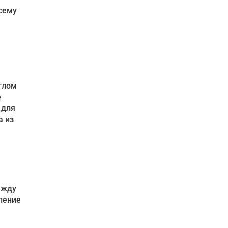
сему
глом
е
 для
а из
ежду
ление