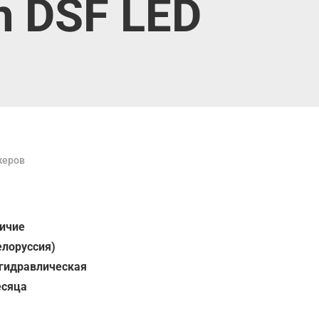
h DSF LED
жеров
личие
елоруссия)
 гидравлическая
есяца