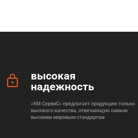
высокая
надежность
«КМ СервиС» предлагает продукцию только
высокого качества, отвечающую самым
высоким мировым стандартам