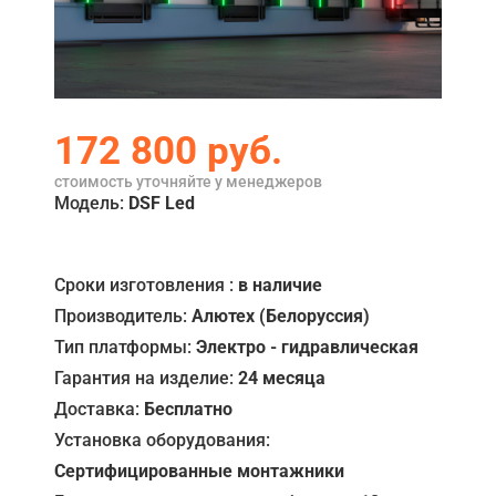
Акции
Примеры работ
Ремонт
172 800
руб.
Сервис
стоимость уточняйте у менеджеров
Модель:
DSF Led
Кредит
О компании
Сроки изготовления :
в наличие
Где купить
Производитель:
Алютех (Белоруссия)
Тип платформы:
Электро - гидравлическая
Отзывы
Гарантия на изделие:
24 месяца
Контакты
Доставка:
Бесплатно
Установка оборудования:
Сертифицированные монтажники