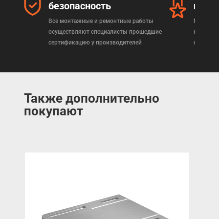
безопасность
прод
Все монтажные и ремонтные работы
Мы реал
осуществляют специалисты прошедшие
которая
сертификацию у производителей
сертифи
Также дополнительно
покупают