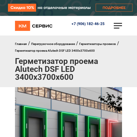
+7 (906) 182-46-25
КАТАЛОГ
Ворота
Роллеты
/
/
/
Главная
Перегрузочное оборудование
Герметизаторы проемов
Автоматика
Герметизатор проема Alutech DSF LED 3400х3700х600
Перегрузочное оборудование
Герметизатор проема
Уличные калитки
Alutech DSF LED
Шлагбаумы
Противопожарные ворота
3400х3700х600
Противопожарные шторы
Внешняя солнцезащита
Комплектующие
Маркизы
Окна, порталы, двери
МЕНЮ
Главная