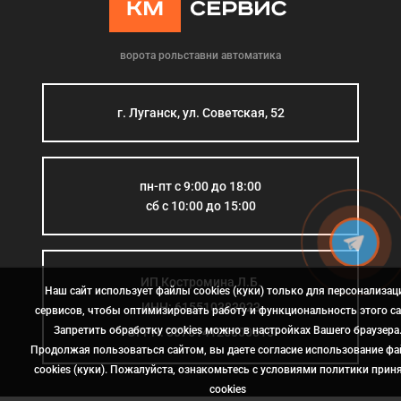
ворота рольставни автоматика
г. Луганск, ул. Советская, 52
пн-пт с 9:00 до 18:00
сб с 10:00 до 15:00
ИП Костромина Л.Б.
Наш сайт использует файлы cookies (куки) только для персонализац
ИНН: 615510383923
сервисов, чтобы оптимизировать работу и функциональность этого са
Запретить обработку cookies можно в настройках Вашего браузера
ОГРН: 307614126000015
Продолжая пользоваться сайтом, вы даете согласие использование ф
cookies (куки). Пожалуйста, ознакомьтесь с условиями политики прин
сookies