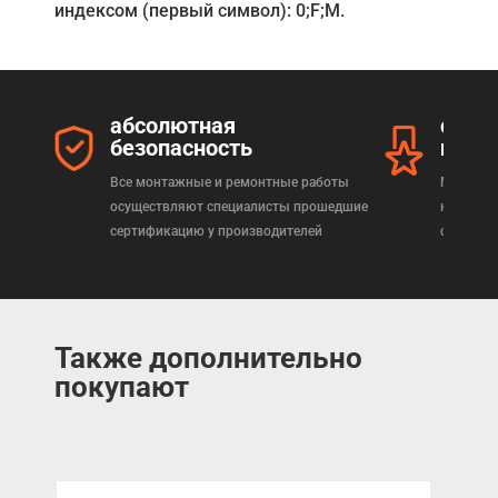
индексом (первый символ): 0;F;M.
абсолютная
серт
безопасность
прод
Все монтажные и ремонтные работы
Мы реал
осуществляют специалисты прошедшие
которая
сертификацию у производителей
сертифи
Также дополнительно
покупают