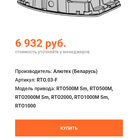
Акции
Примеры работ
Ремонт
6 932
руб.
Сервис
стоимость уточняйте у менеджеров
Кредит
Производитель:
Алютех (Беларусь)
О компании
Артикул:
RTO.03-F
Где купить
Модель привода:
RTO500M Sm, RTO500M,
RTO2000M Sm, RTO2000, RTO1000M Sm,
Отзывы
RTO1000
Контакты
КУПИТЬ