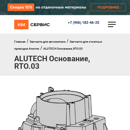
+7 (906) 182-46-25
КАТАЛОГ
Ворота
Роллеты
/
/
Главная
Запчасти для автоматики
Запчасти для откатных
Автоматика
/
приводов Алютех
ALUTECH Основание, RTO.03
Перегрузочное оборудование
ALUTECH Основание,
Уличные калитки
Шлагбаумы
RTO.03
Противопожарные ворота
Противопожарные шторы
Внешняя солнцезащита
Комплектующие
Маркизы
Окна, порталы, двери
МЕНЮ
Главная