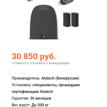
Акции
Примеры работ
Ремонт
Сервис
Кредит
30 850
руб.
О компании
стоимость уточняйте у менеджеров
Где купить
Отзывы
Производитель:
Alutech (Белоруссия)
Установка:
специалисты, прошедшие
Контакты
сертификацию Alutech
Гарантия:
36 месяцев
Вес ворот:
До 500 кг