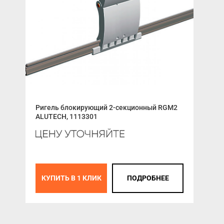
Пло
Ригель блокирующий 2-секционный RGM2
Выс
ALUTECH, 1113301
Авт
LG-
30 
КУПИТЬ В 1 КЛИК
ПОДРОБНЕЕ
К