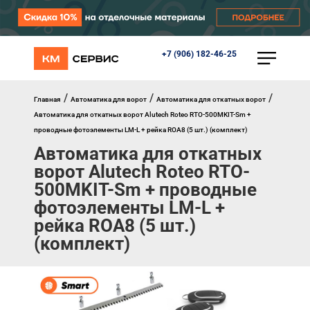
+7 (906) 182-46-25
КАТАЛОГ
Ворота
Роллеты
/
/
/
Главная
Автоматика для ворот
Автоматика для откатных ворот
Автоматика
Автоматика для откатных ворот Alutech Roteo RTO-500MKIT-Sm +
Перегрузочное оборудование
проводные фотоэлементы LM-L + рейка ROA8 (5 шт.) (комплект)
Уличные калитки
Автоматика для откатных
Шлагбаумы
ворот Alutech Roteo RTO-
Противопожарные ворота
Противопожарные шторы
500MKIT-Sm + проводные
Внешняя солнцезащита
фотоэлементы LM-L +
Комплектующие
рейка ROA8 (5 шт.)
Маркизы
(комплект)
Окна, порталы, двери
МЕНЮ
Главная